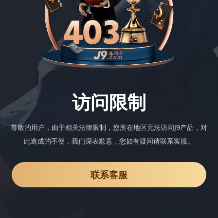
访问限制
尊敬的用户，由于相关法律限制，您所在地区无法访问J9产品，对
此造成的不便，我们深表歉意，您如有疑问请联系客服。
联系客服