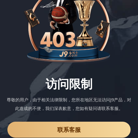
访问限制
尊敬的用户，由于相关法律限制，您所在地区无法访问J9产品，对
此造成的不便，我们深表歉意，您如有疑问请联系客服。
联系客服