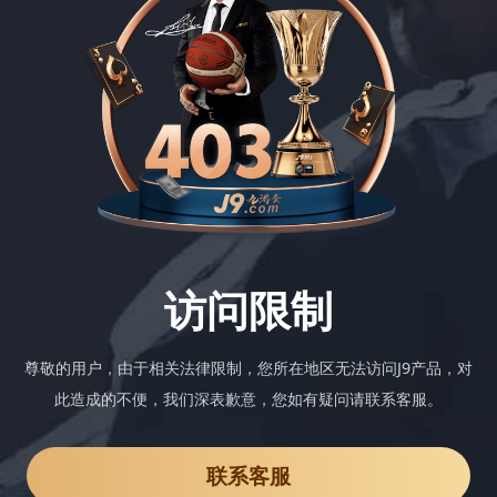
访问限制
尊敬的用户，由于相关法律限制，您所在地区无法访问J9产品，对
此造成的不便，我们深表歉意，您如有疑问请联系客服。
联系客服